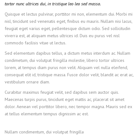
tortor nunc ultrices dui, in tristique leo leo sed massa.
Quisque et lectus pulvinar, porttitor mi non, elementum dui. Morbi mi
nisl, tincidunt sed venenatis eget, finibus eu mauris. Nullam nisi lacus,
feugiat eget varius eget, pellentesque dictum odio. Sed sollicitudin
viverra est, at aliquam metus ultrices id. Duis eu purus vel nisl
commodo facilisis vitae ut lectus.
Sed elementum dapibus tellus, a dictum metus interdum ac. Nullam
condimetum, dui volutpat fringilla molestie, libero tortor ultrices
lorem, at tempus diam purus non velit. Aliquam vel nulla eleifend,
consequat elit id, tristique massa. Fusce dolor velit, blandit ac erat ac,
vestibulum ornare diam.
Curabitur maximus feugiat velit, sed dapibus sem auctor quis.
Maecenas turpis purus, tincidunt eget mattis ac, placerat sit amet
dolor. Aenean vel porttitor libero, nec tempor magna. Mauris sed ex
at tellus elementum tempus dignissim ac est.
Nullam condimentum, dui volutpat fringilla