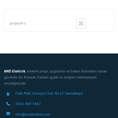
project4-s
AND Elektrik
, elektrik proje, uygulama ve bakım hizmetleri sunan
güvenilir bir firmadır. Kaliteli işçilik ve müşteri memnuniyeti
önceliğimizdir.
Fatih Mah. Uzunyurt Sok. No:13 Sancaktepe
0541 469 3467
info@andelektrik.com