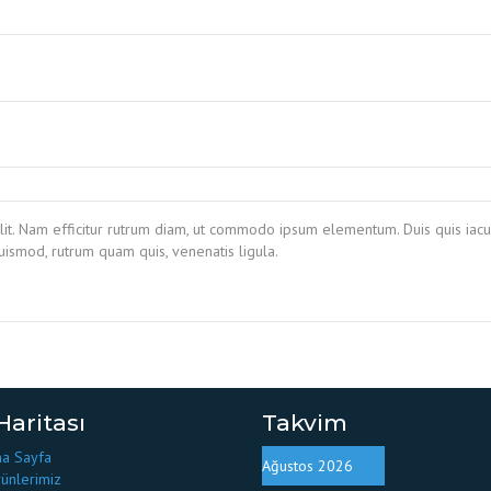
lit. Nam efficitur rutrum diam, ut commodo ipsum elementum. Duis quis iacul
ismod, rutrum quam quis, venenatis ligula.
Haritası
Takvim
a Sayfa
Ağustos 2026
ünlerimiz