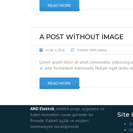
READ MORE
A POST WITHOUT IMAGE
OCAK 6, 2016
YORUM YAPILMAMIŞ
Lorem ipsum dolor sit amet, consectetur adipiscing e
ac ante fermentum malesuada. Nullam eget lectus eu
READ MORE
AND Elektrik
, elektrik proje, uygulama ve
Site 
bakım hizmetleri sunan güvenilir bir
firmadır. Kaliteli işçilik ve müşteri
An
memnuniyeti önceliğimizdir.
Ür