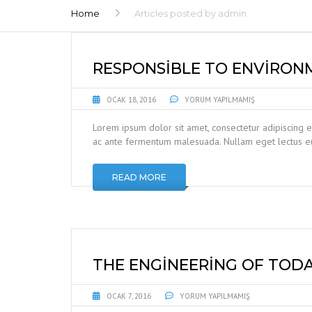
Home
Articles posted by admin
RESPONSIBLE TO ENVIRON
OCAK 18, 2016
YORUM YAPILMAMIŞ
Lorem ipsum dolor sit amet, consectetur adipiscing e
ac ante fermentum malesuada. Nullam eget lectus eu
READ MORE
THE ENGINEERING OF TOD
OCAK 7, 2016
YORUM YAPILMAMIŞ