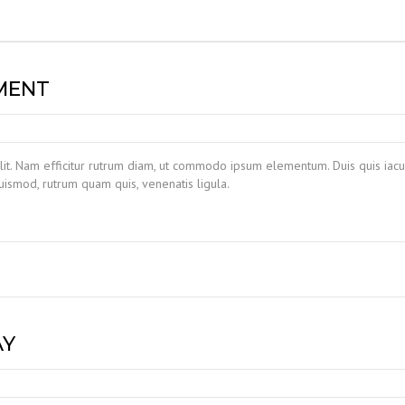
MENT
lit. Nam efficitur rutrum diam, ut commodo ipsum elementum. Duis quis iacul
ismod, rutrum quam quis, venenatis ligula.
AY